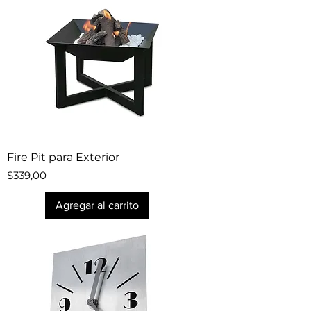
Fire Pit para Exterior
Precio
$339,00
Agregar al carrito