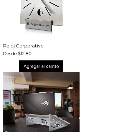
Reloj Corporativo
Precio de oferta
Desde
$12,80
Agregar al carrito