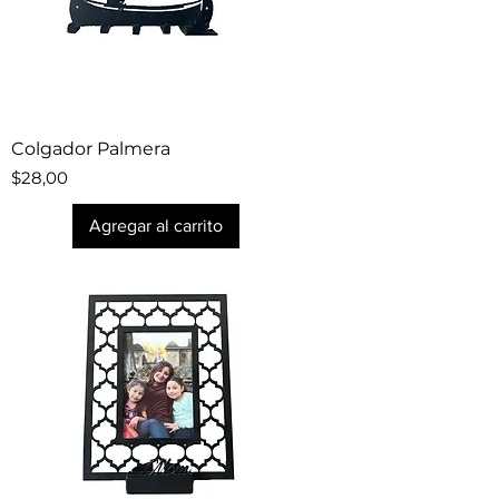
Colgador Palmera
Precio
$28,00
Agregar al carrito