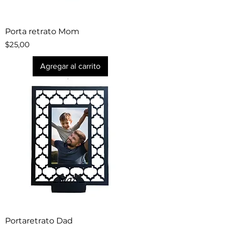
Porta retrato Mom
Precio
$25,00
Agregar al carrito
Portaretrato Dad