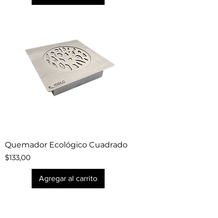
Quemador Ecológico Cuadrado
Precio
$133,00
Agregar al carrito