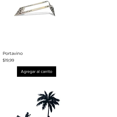
Portavino
Precio
$19,99
Agregar al carrito