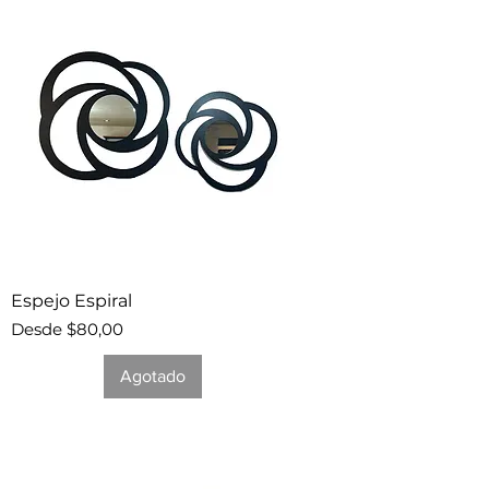
Espejo Espiral
Precio de oferta
Desde
$80,00
Agotado