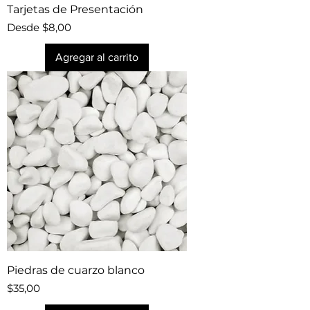
Tarjetas de Presentación
Precio de oferta
Desde
$8,00
Agregar al carrito
Piedras de cuarzo blanco
Precio
$35,00