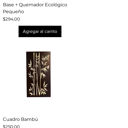
Base + Quemador Ecológico
Pequeño
Precio
$294,00
Agregar al carrito
Cuadro Bambú
Precio
$250,00