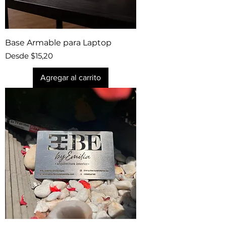
Base Armable para Laptop
Precio de oferta
Desde
$15,20
Agregar al carrito