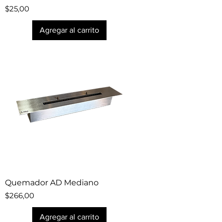
Precio
$25,00
Agregar al carrito
Quemador AD Mediano
Precio
$266,00
Agregar al carrito