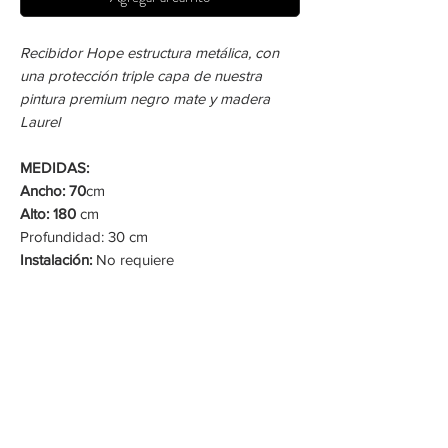
Recibidor Hope estructura metálica, con
una protección triple capa de nuestra
pintura premium negro mate y madera
Laurel
MEDIDAS:
Ancho: 70
cm
Alto: 180
cm
Profundidad: 30 cm
Instalación:
No requiere
Forma de Pago:
Transferencia Bancaria o
Tarjeta de Crédito.
Crea
Espacios