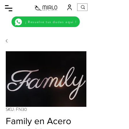
¡ Resuelve tus dudas aqui !
SKU: FN30
Family en Acero