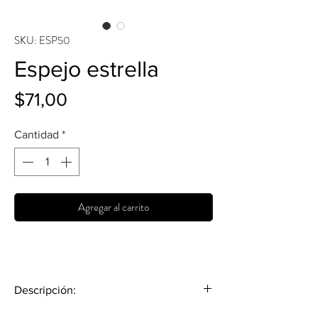
SKU: ESP50
Espejo estrella
Precio
$71,00
Cantidad
*
Agregar al carrito
Descripción:
Medidas:
50 cm de diámetro