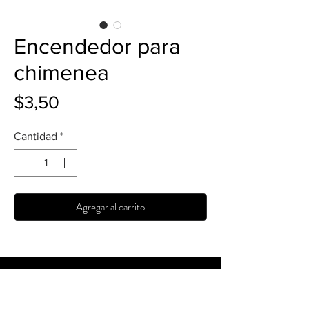
Encendedor para
chimenea
Precio
$3,50
Cantidad
*
Agregar al carrito
Crea
Espacios
únicos