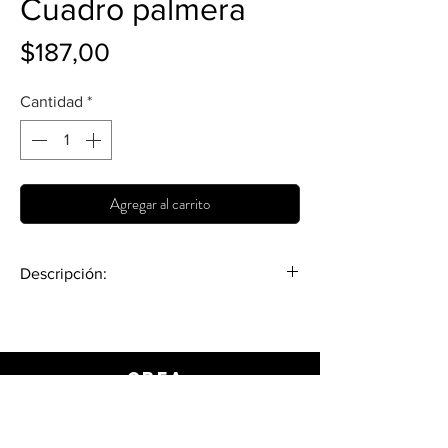
Cuadro palmera
Precio
$187,00
Cantidad
*
Agregar al carrito
Descripción:
Medidas :
Grande:
84 cm x 63 cm
Pequeño: 53 cm x 40 cm
Crea
Material :
Metal
Espacios
únicos