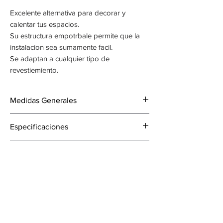
Excelente alternativa para decorar y
calentar tus espacios.
Su estructura empotrbale permite que la
instalacion sea sumamente facil.
Se adaptan a cualquier tipo de
revestiemiento.
Medidas Generales
1210 mm de ancho x 510 mm
Especificaciones
220 mm de profundidad
Autonomia: 3 horas
Medidas para realizar el nicho o
Capacidad de tanque: 3 L
hueco
Área que calienta: 42 m2
1034 mm de ancho x 414 mm de alto
230 mm de profundidad
Crea