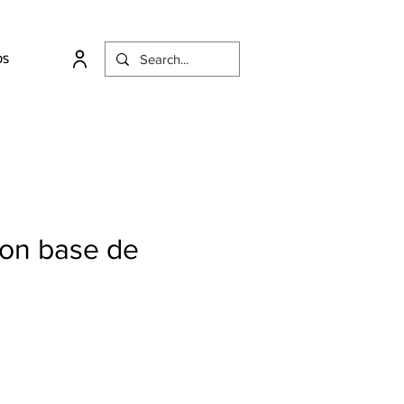
OS
con base de
io