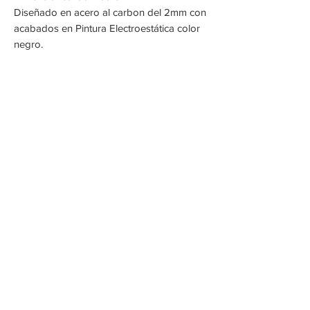
Diseñado en acero al carbon del 2mm con
acabados en Pintura Electroestática color
negro.
Crea
Espacios
únicos
ventas@mirloarteenmetal.com
Quito - Ecuador
Av. Mariano Coronel E10 - 34 y las Brevas.
Políticas de cancelación y devolución