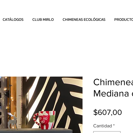
CATÁLOGOS
CLUB MIRLO
CHIMENEAS ECOLÓGICAS
PRODUCT
Chimenea
Mediana 
Pre
$607,00
Cantidad
*