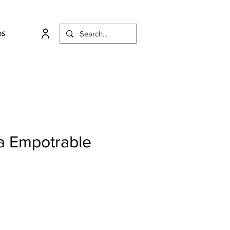
OS
 Empotrable
cio