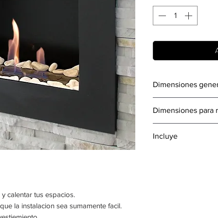
A
Dimensiones gener
710 mm de ancho x
Dimensiones para r
22 cm de profundi
560 mm de ancho x
Incluye
230 mm de profun
1 Galon de Bioetan
Estructura empotr
Quemador Ecológi
Piedras decorativa
 y calentar tus espacios.
Encendedor y emb
que la instalacion sea sumamente facil.
Paleta para regular
vestiemiento.