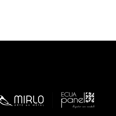
eguridad
ieza