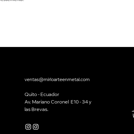
Manual de uso y s
Waipe para la limp
ventas@mirloarteenmetal.com
Quito - Ecuador
Av. Mariano Coronel E10 - 34 y
las Brevas.