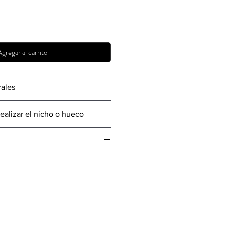
gregar al carrito
ales
 510 mm de alto
ealizar el nicho o hueco
dad
 425 mm de alto
didad
ol de Cortesia
able pequeña
co pequeño
s de Quarzo Blanco
udo
 la flama de la chimenea