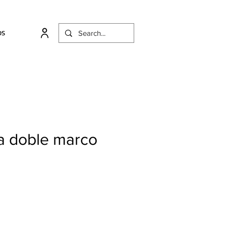
OS
 doble marco
cio