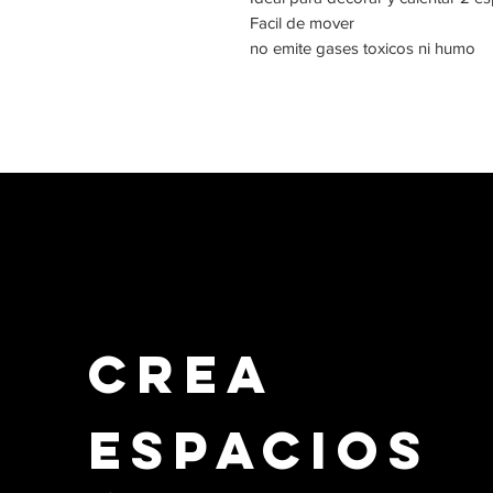
Facil de mover
no emite gases toxicos ni humo
Crea
Espacios