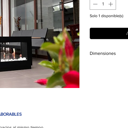
Solo 1 disponible(s)
A
Dimensiones
Largo = 70 cm / Al
ABORABLES
spacios al mismo tiempo.