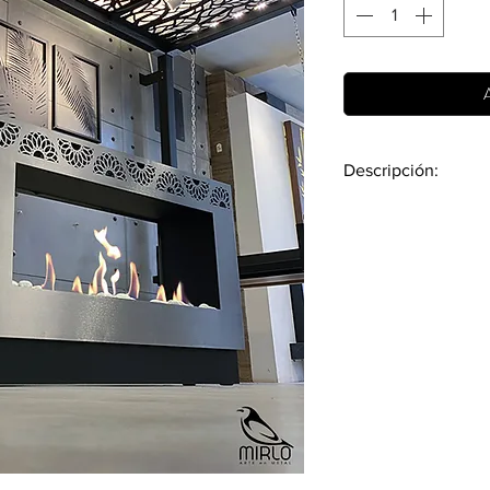
A
Descripción:
Medidas:
Largo: 101cm
Alto: 60 cm
Profundidad: 22c
Material:
Acero Inoxidable