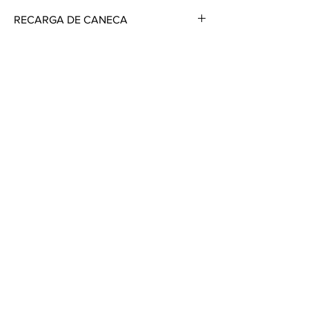
RECARGA DE CANECA
INDISPENSABLE TRAER EL ENVASE
VACIO
Crea
Espacios
únicos
ventas@mirloarteenmetal.com
Quito - Ecuador
Av. Mariano Coronel E10 - 34 y las Brevas.
Políticas de cancelación y devolución