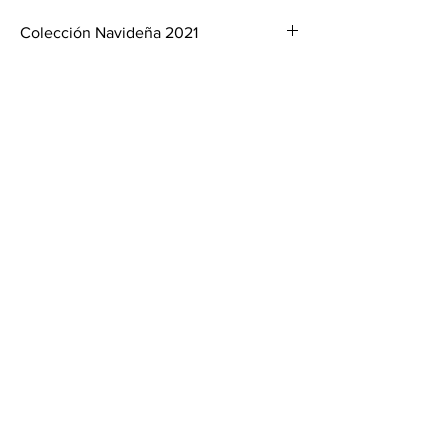
Colección Navideña 2021
Crea
Espacios
únicos
ventas@mirloarteenmetal.com
Quito - Ecuador
Av. Mariano Coronel E10 - 34 y las Brevas.
Políticas de cancelación y devolución