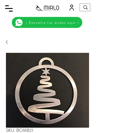
¡ Resuelve tus dudas aqui !
SKU: BOMB21