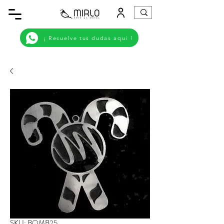
¡ Resuelve tus dudas aqui !
SKU: BOMB25